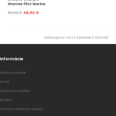
Wantee Pilot Marine
59,90 €
48,90 €
Zobrazuje sa 1 až 3 z 3 položiek (1 stránok)
Informácie
Výroba ponožiek
O nás
Doručenie a platba
Kariéra
Ochrana osobných údajov