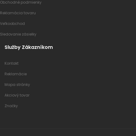
Obchodné podmienky
Reklamácia tovaru
Veľkoobchod
Sledovanie zásielky
Služby Zákazníkom
Kontakt
Reklamácie
Mapa stránky
Akciový tovar
Značky