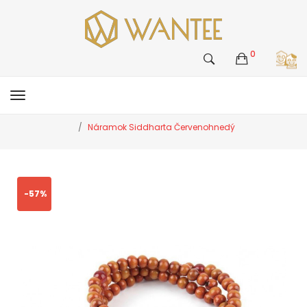
0
Náramok Siddharta Červenohnedý
-57%