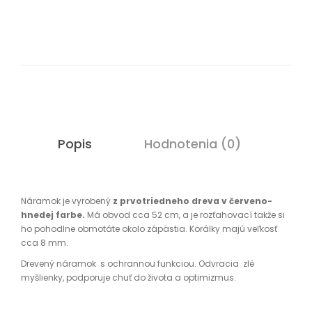
Popis
Hodnotenia (0)
Náramok je vyrobený
z
prvotriedneho dreva v červeno-
hnedej farbe.
Má obvod cca 52 cm, a je rozťahovací takže si
ho pohodlne obmotáte okolo zápästia. Korálky majú veľkosť
cca 8 mm.
Drevený náramok s ochrannou funkciou. Odvracia zlé
myšlienky, podporuje chuť do života a optimizmus.