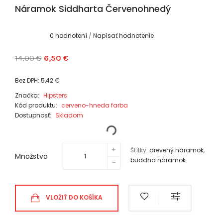
Náramok Siddharta Červenohnedý
0 hodnotení
/
Napísať hodnotenie
14,00 €
6,50 €
Bez DPH: 5,42 €
Značka:
Hipsters
Kód produktu:
cerveno-hneda farba
Dostupnosť:
Skladom
Štítky:
drevený náramok
,
Množstvo
buddha náramok
VLOŽIŤ DO KOŠÍKA