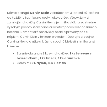
Dámske tangá
Calvin Klein
v obľúbenom 3-balení sú ideálne
do každého šatníka, na cesty i ako darček. Všetky ženy si
zamilujú nohavičky Calvin Klein
z jemného vlákna so stredne
vysokým pasom, ktorý prináša komfort počas každodenného
nosenia. Romantické nohavičky zdobí čipkovaný pás s
nápismi Calvin Klein v tenkom prevedení. Doprajte si svojho
Calvina Kleina a užite si krásnu spodnú bielizeň z limitovanej
kolekcie.
Balenie obsahuje 3 kusy nohavičiek:
1 ks červené s
hviezdičkami, 1 ks hnedé, 1 ks oranžové
Zloženie:
85% Nylon, 15% Elastán