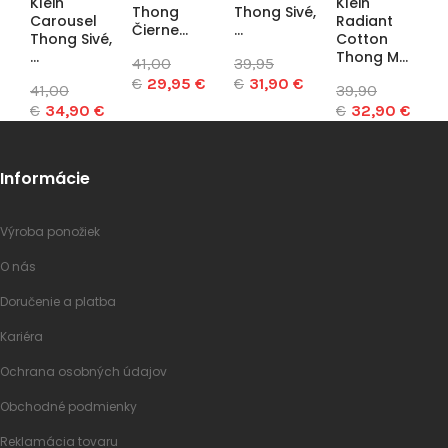
Klein
Klein
Thong
Thong Sivé,
T
Carousel
Radiant
Čierne...
...
M
Thong Sivé,
Cotton
...
Thong M...
41,00
39,95
3
€
29,95 €
€
31,90 €
€
41,00
39,90
€
34,90 €
€
32,90 €
Informácie
Výroba ponožiek
O nás
Doručenie a platba
Kariéra
Ochrana osobných údajov
Obchodné podmienky
Reklamácia tovaru