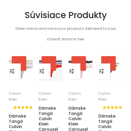
Súvisiace Produkty
Order online and have your products delivered to your
closest store for free
Calvin
Calvin
Calvin
Calvin
C
Klein
Klein
Klein
Klein
K
Dámske
Dámske
D
Tangá
Tangá
T
Dámske
Dámske
Calvin
Calvin
C
Tangá
Tangá
Klein
Klein
K
Calvin
Calvin
Carousel
Carousel
C