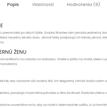
Popis
Vlastnosti
Hodnotenia (9)
ME
sú presne také, po akých túžite. Značka Wantee vám prináša jedinečný d
potešia nie jednu ženskú dušu. Jemné farby podporujú ich trendy, jemný, dá
ámy.
ERNÚ ŽENU
 kamarátkami na rozlúčku so slobodou. Urobte si párty na chate, alebo v 
a narodeniny.
 tak, aby zvýraznili váš osobný štýl. Ich elegantný vzhľad dodá vašim ou
teriálov, ponúkajú maximálne pohodlie a dlhú životnosť. Elastické vlákna
statočne univerzálne na to, aby sa hodili k akémukoľvek outfitu, či už fo