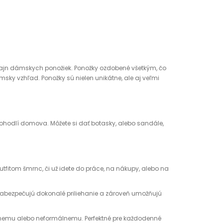
izajn dámskych ponožiek. Ponožky ozdobené všetkým, čo
msky vzhľad. Ponožky sú nielen unikátne, ale aj veľmi
pohodlí domova. Môžete si dať botasky, alebo sandále,
tfitom šmrnc, či už idete do práce, na nákupy, alebo na
 zabezpečujú dokonalé priliehanie a zároveň umožňujú
rmálnemu alebo neformálnemu. Perfektné pre každodenné