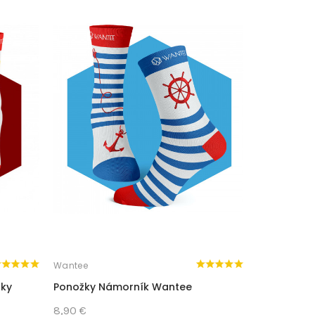
Wantee
Wantee
lky
Ponožky Námorník Wantee
Ponožky Č
8,90 €
8,90 €