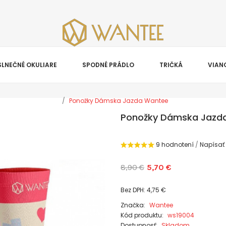
SLNEČNÉ OKULIARE
SPODNÉ PRÁDLO
TRIČKÁ
VIAN
Ponožky Dámska Jazda Wantee
Ponožky Dámska Jazd
9 hodnotení
/
Napísať
8,90 €
5,70 €
Bez DPH: 4,75 €
Značka:
Wantee
Kód produktu:
ws19004
Dostupnosť:
Skladom