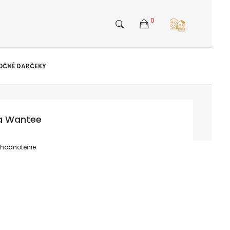
0
OČNÉ DARČEKY
a Wantee
 hodnotenie