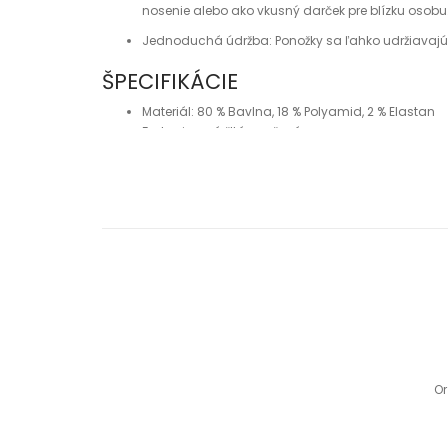
nosenie alebo ako vkusný darček pre blízku osobu
Jednoduchá údržba: Ponožky sa ľahko udržiavajú a 
ŠPECIFIKÁCIE
Materiál: 80 % Bavlna, 18 % Polyamid, 2 % Elastan
Farby: jemná žltá a ružová
Or