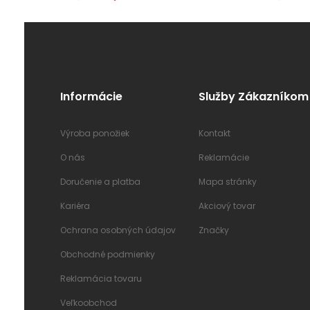
Informácie
Služby Zákazníkom
Výroba ponožiek
Kontakt
O nás
Reklamácie
Doručenie a platba
Mapa stránky
Kariéra
Akciový tovar
Ochrana osobných údajov
Značky
Obchodné podmienky
Reklamácia tovaru
Veľkoobchod