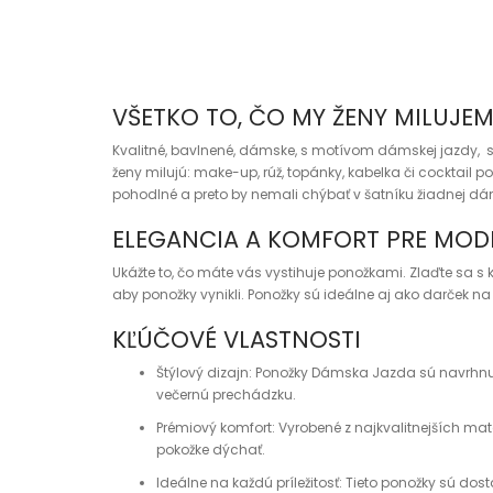
VŠETKO TO, ČO MY ŽENY MILUJE
Kvalitné, bavlnené, dámske, s motívom dámskej jazdy, 
ženy milujú: make-up, rúž, topánky, kabelka či cocktail 
pohodlné a preto by nemali chýbať v šatníku žiadnej d
ELEGANCIA A KOMFORT PRE MOD
Ukážte to, čo máte vás vystihuje ponožkami. Zlaďte sa s
aby ponožky vynikli. Ponožky sú ideálne aj ako darček n
KĽÚČOVÉ VLASTNOSTI
Štýlový dizajn: Ponožky Dámska Jazda sú navrhnuté
večernú prechádzku.
Prémiový komfort: Vyrobené z najkvalitnejších ma
pokožke dýchať.
Ideálne na každú príležitosť: Tieto ponožky sú do