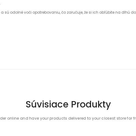
.
sú odolné voči opotrebovaniu, čo zaručuje, že si ich obľúbite na dlhú d
Súvisiace Produkty
der online and have your products delivered to your closest store for f