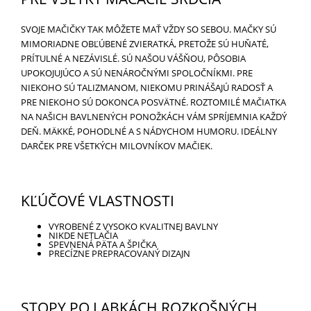
SVOJE MAČIČKY TAK MÔŽETE MAŤ VŽDY SO SEBOU. MAČKY SÚ
MIMORIADNE OBĽÚBENÉ ZVIERATKÁ, PRETOŽE SÚ HUŇATÉ,
PRÍTULNÉ A NEZÁVISLÉ. SÚ NAŠOU VÁŠŇOU, PÔSOBIA
UPOKOJUJÚCO A SÚ NENÁROČNÝMI SPOLOČNÍKMI. PRE
NIEKOHO SÚ TALIZMANOM, NIEKOMU PRINÁŠAJÚ RADOSŤ A
PRE NIEKOHO SÚ DOKONCA POSVÄTNÉ. ROZTOMILÉ MAČIATKA
NA NAŠICH BAVLNENÝCH PONOŽKÁCH VÁM SPRÍJEMNIA KAŽDÝ
DEŇ. MÄKKÉ, POHODLNÉ A S NÁDYCHOM HUMORU. IDEÁLNY
DARČEK PRE VŠETKÝCH MILOVNÍKOV MAČIEK.
KĽÚČOVÉ VLASTNOSTI
VYROBENÉ Z VYSOKO KVALITNEJ BAVLNY
NIKDE NETLAČIA
SPEVNENÁ PÄTA A ŠPIČKA
PRECÍZNE PREPRACOVANÝ DIZAJN
STOPY PO LABKÁCH ROZKOŠNÝCH