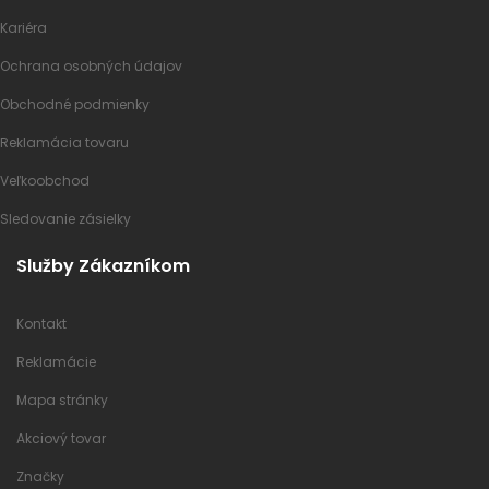
Kariéra
Ochrana osobných údajov
Obchodné podmienky
Reklamácia tovaru
Veľkoobchod
Sledovanie zásielky
Služby Zákazníkom
Kontakt
Reklamácie
Mapa stránky
Akciový tovar
Značky